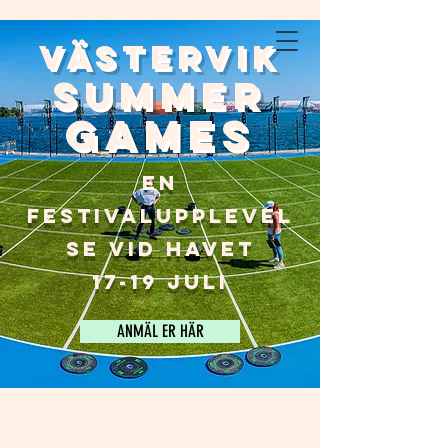
Västervik
Summer
Games
En
FESTIVALupplevel
se vid Havet
17-19 JULI
ANMÄL ER HÄR