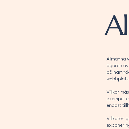
Al
Allmänna vi
ägaren av 
på nämnda
webbplats
Villkor må
exempel kr
endast til
Villkoren 
exponerin