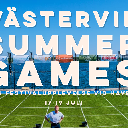
Västervi
Summe
Game
n FESTIVALupplevelse vid Hav
17-19 JULI