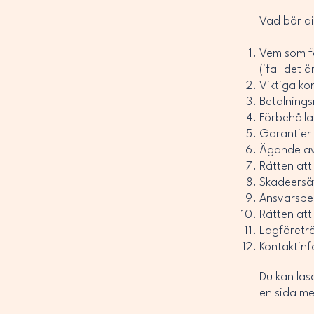
Vad bör di
Vem som få
(ifall det 
Viktiga ko
Betalnings
Förbehålla
Garantier 
Ägande av 
Rätten att
Skadeersä
Ansvarsbe
Rätten att
Lagföreträ
Kontaktin
Du kan läs
en sida me