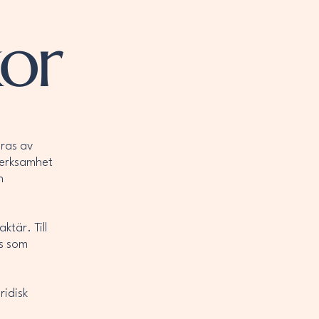
kor
eras av
verksamhet
h
ktär. Till
ts som
ridisk