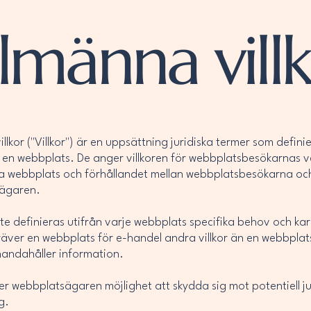
lmänna vill
llkor ("Villkor") är en uppsättning juridiska termer som defini
en webbplats. De anger villkoren för webbplatsbesökarnas 
 webbplats och förhållandet mellan webbplatsbesökarna oc
ägaren.
ste definieras utifrån varje webbplats specifika behov och kara
äver en webbplats för e-handel andra villkor än en webbpla
lhandahåller information.
ger webbplatsägaren möjlighet att skydda sig mot potentiell ju
g.