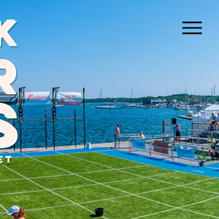
k
MENU
r
s
et